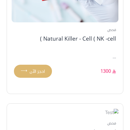
فحص
Natural Killer - Cell ( NK -cell )
...
⟶
1300
احجز الآن
فحص