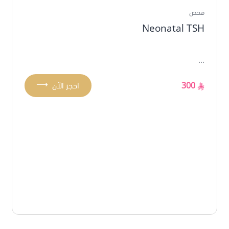
فحص
Neonatal TSH
...
⟶
300
احجز الآن