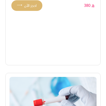
⟶
380
احجز الآن