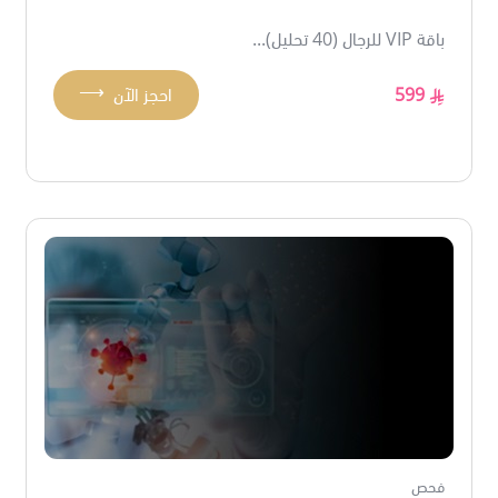
باقة VIP للرجال (40 تحليل)...
⟶
599
احجز الآن
فحص