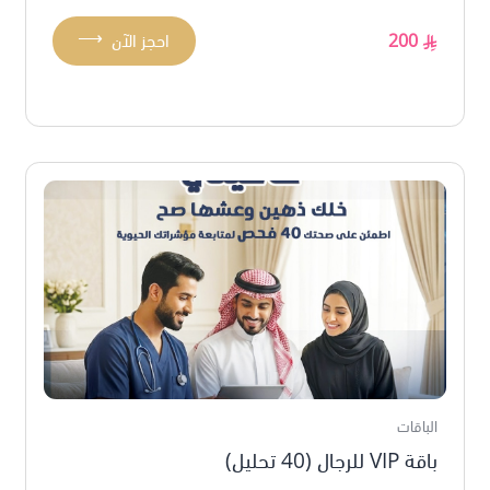
⟶
200
احجز الآن
الباقات
باقة VIP للرجال (40 تحليل)