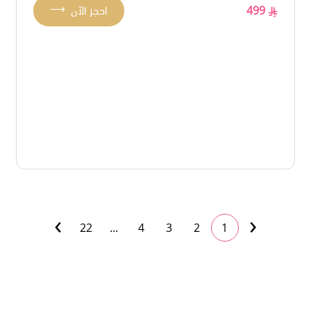
⟶
499
احجز الآن
›
‹
22
...
4
3
2
1