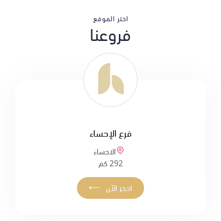
اختر الموقع
فروعنا
فرع الإحساء
الاحساء
292 كم
⟵
احجز الآن