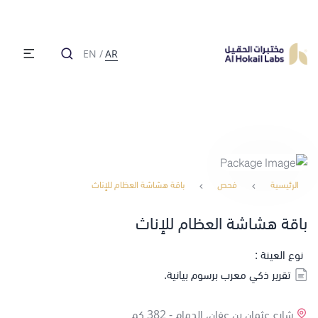
EN
/
AR
الرئيسية
فحص
باقة هشاشة العظام للإناث
باقة هشاشة العظام للإناث
نوع العينة :
تقرير ذكي معرب برسوم بيانية.
شارع عثمان بن عفان، الدمام -
382 كم