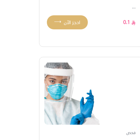
...
⟶
0.1
احجز الآن
فحص