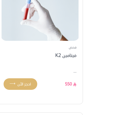
فحص
فيتامين K2
...
⟶
550
احجز الآن