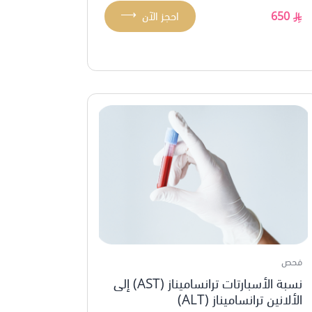
⟶
650
احجز الآن
فحص
نسبة الأسبارتات ترانساميناز (AST) إلى
الألانين ترانساميناز (ALT)