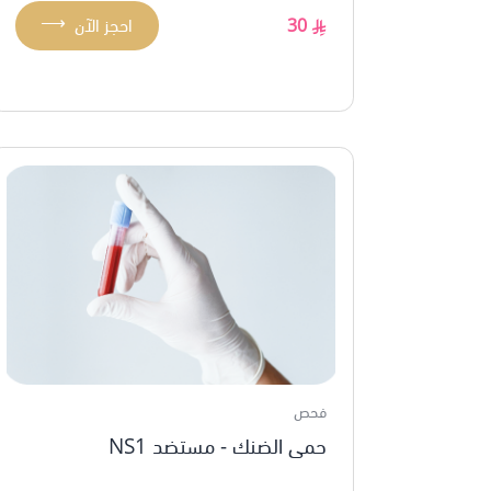
⟶
30
احجز الآن
فحص
حمى الضنك - مستضد NS1