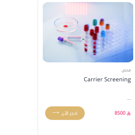
فحص
Carrier Screening
...
⟶
8500
احجز الآن