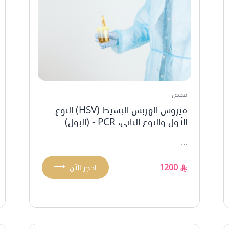
فحص
فيروس الهربس البسيط (HSV) النوع
الأول والنوع الثاني، PCR - (البول)
...
⟶
1200
احجز الآن