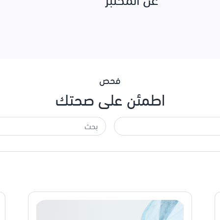
فحص
اطمئن على صحتك