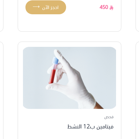
⟶
450
احجز الآن
فحص
فيتامين ب12 النشط