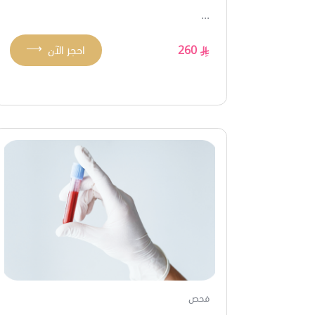
...
⟶
260
احجز الآن
فحص