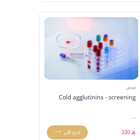
فحص
Cold agglutinins - screening
...
⟶
220
احجز الآن