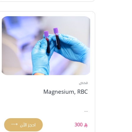
فحص
Magnesium, RBC
...
⟶
300
احجز الآن