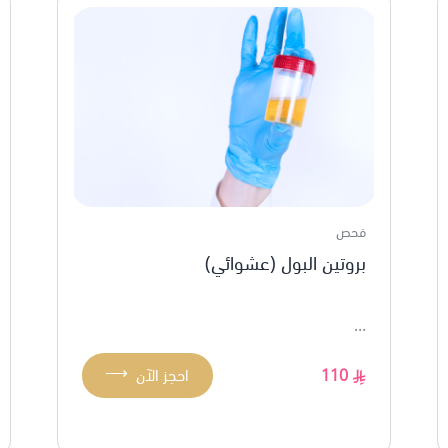
فحص
بروتين البول (عشوائي)
...
⟶
110
احجز الآن