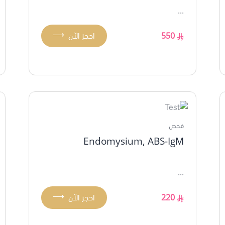
...
⟶
550
احجز الآن
فحص
Endomysium, ABS-IgM
...
⟶
220
احجز الآن