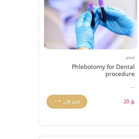
فحص
Phlebotomy for Dental
procedure
...
⟶
20
احجز الآن