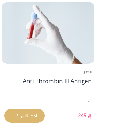
فحص
Anti Thrombin III Antigen
...
⟶
245
احجز الآن