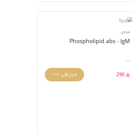
فحص
Phospholipid abs - IgM
...
⟶
290
احجز الآن