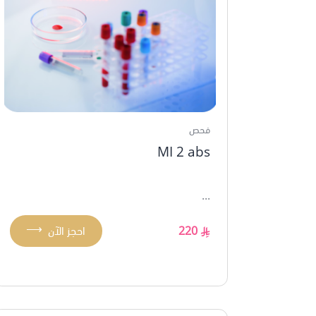
فحص
MI 2 abs
...
⟶
220
احجز الآن