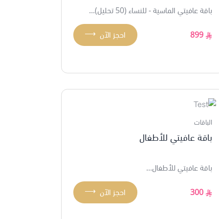
باقة عافيتي الماسية - للنساء (50 تحليل)...
⟶
899
احجز الآن
الباقات
باقة عافيتي للأطفال
باقة عافيتي للأطفال...
⟶
300
احجز الآن