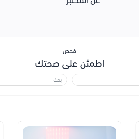
فحص
اطمئن على صحتك