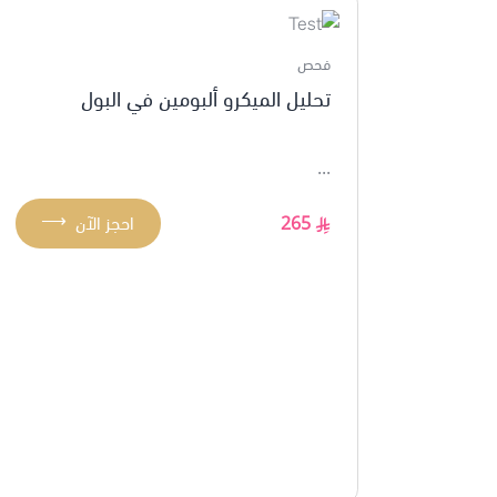
فحص
تحليل الميكرو ألبومين في البول
...
⟶
265
احجز الآن