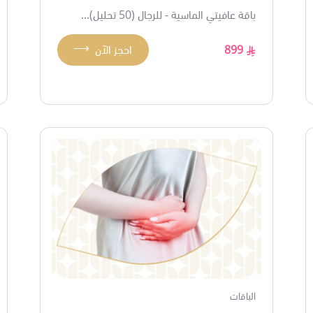
باقة عافيتي الماسية - للرجال (50 تحليل)...
⟶
899
احجز الآن
الباقات