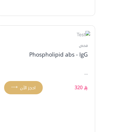
فحص
Phospholipid abs - IgG
...
⟶
320
احجز الآن