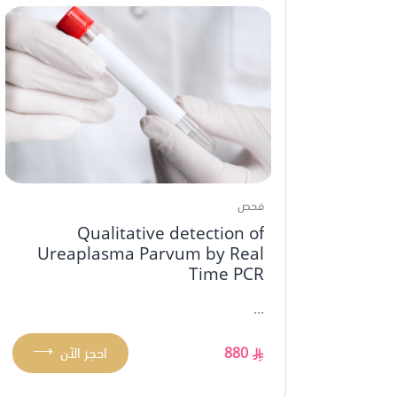
فحص
Qualitative detection of
Ureaplasma Parvum by Real
Time PCR
...
⟶
880
احجز الآن