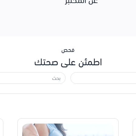
فحص
اطمئن على صحتك