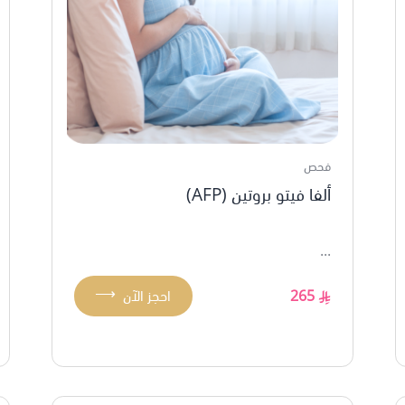
فحص
ألفا فيتو بروتين (AFP)
...
⟶
265
احجز الآن