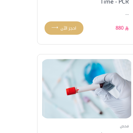
Time - PCR
...
⟶
880
احجز الآن
فحص