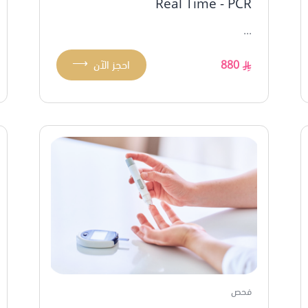
Real Time - PCR
...
⟶
880
احجز الآن
فحص