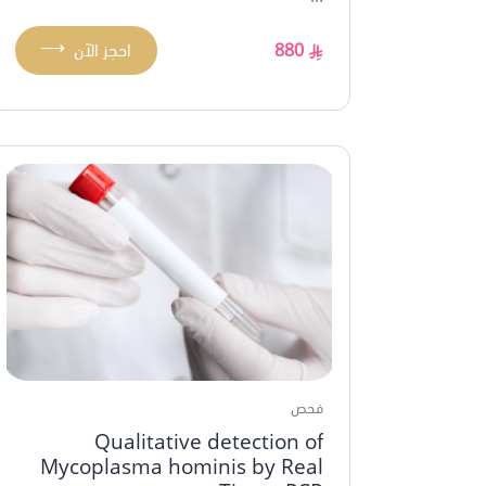
⟶
880
احجز الآن
فحص
Qualitative detection of
Mycoplasma hominis by Real