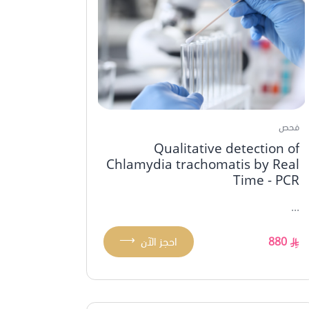
فحص
Qualitative detection of
Chlamydia trachomatis by Real
Time - PCR
...
⟶
880
احجز الآن