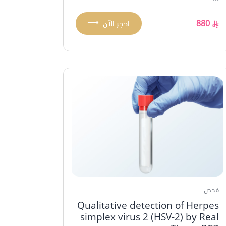
⟶
880
احجز الآن
فحص
Qualitative detection of Herpes
simplex virus 2 (HSV-2) by Real