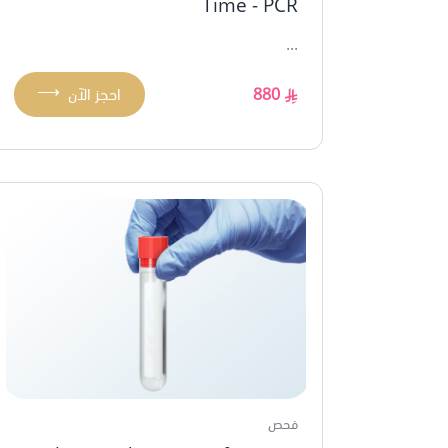
Time - PCR
...
⟶
880
احجز الآن
فحص