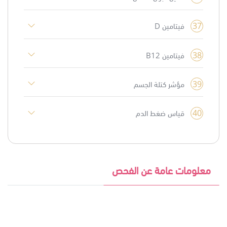
37
فيتامين D
38
فيتامين B12
39
مؤشر كتلة الجسم
40
قياس ضغط الدم
معلومات عامة عن الفحص