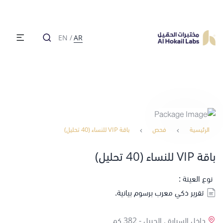
EN
/
AR
الرئيسية
فحص
باقة VIP للنساء (40 تحليل)
باقة VIP للنساء (40 تحليل)
نوع العينة :
تقرير ذكي معرب برسوم بيانية.
داخل السيارة , الجبيل -
382 كم