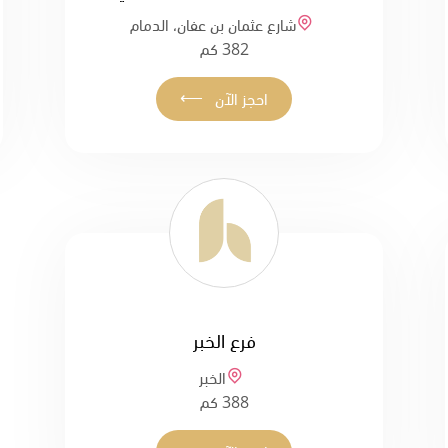
شارع عثمان بن عفان، الدمام
382 كم
⟵
احجز الآن
فرع الخبر
الخبر
388 كم