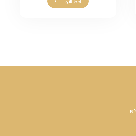
⟵
احجز الآن
فورا