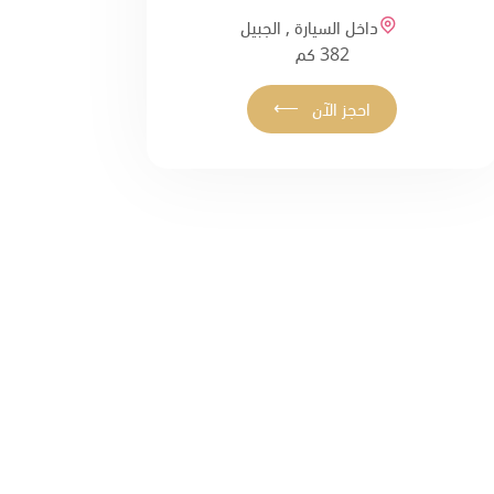
داخل السيارة , الجبيل
382 كم
⟵
احجز الآن