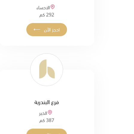
الاحساء
292 كم
⟵
احجز الآن
فرع البندرية
الخبر
387 كم