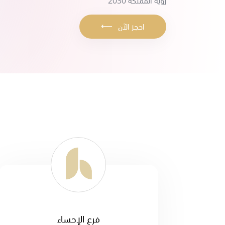
رؤية المملكة 2030
⟵
احجز الآن
فرع الإحساء