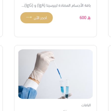
باقة الأجسام المضادة لييرسينا (IgA) و (IgG)...
⟶
600
احجز الآن
الباقات