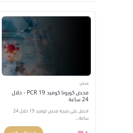
فحص
فحص كورونا كوفيد 19 PCR - خلال
24 ساعة
احصل على نتيجة فحص كوفيد 19 خلال 24
ساعة...
⟶
99
احجز الآن