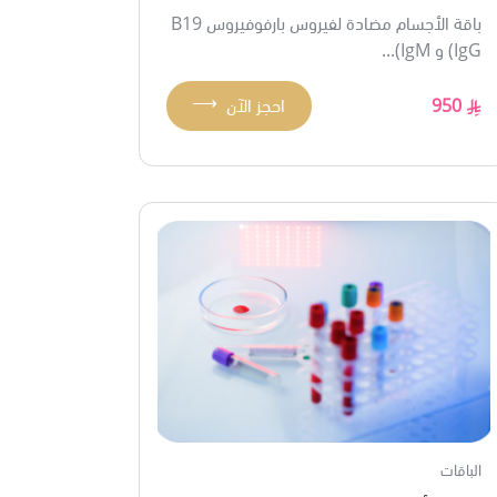
باقة الأجسام مضادة لفيروس بارفوفيروس B19
(IgG و IgM)...
⟶
950
احجز الآن
الباقات