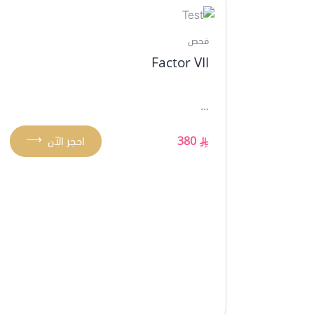
فحص
Factor VII
...
⟶
380
احجز الآن