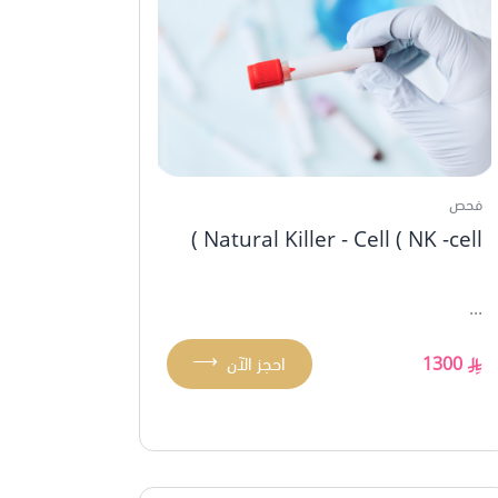
فحص
Natural Killer - Cell ( NK -cell )
...
⟶
1300
احجز الآن