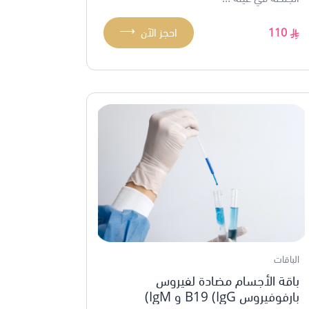
⟶
110
احجز الآن
الباقات
باقة الأجسام مضادة لفيروس
بارفوفيروس B19 (IgG و IgM)