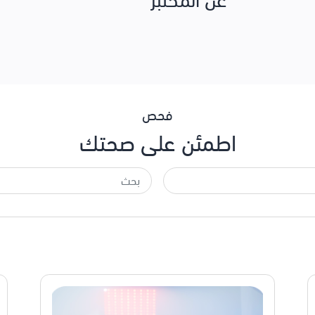
فحص
اطمئن على صحتك