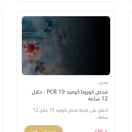
فحص
فحص كورونا كوفيد 19 PCR - خلال
12 ساعة
احصل على نتيجة فحص كوفيد 19 خلال 12
ساعة...
⟶
120
احجز الآن