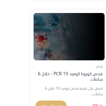
فحص
فحص كورونا كوفيد 19 PCR - خلال 6
ساعات
احصل على نتيجة فحص كوفيد 19 خلال 6
ساعات...
⟶
200
احجز الآن