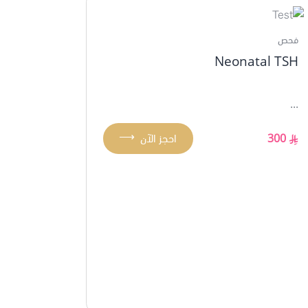
فحص
Neonatal TSH
...
⟶
300
احجز الآن