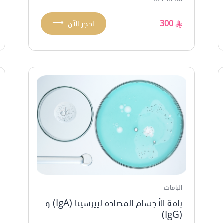
⟶
300
احجز الآن
الباقات
باقة الأجسام المضادة لييرسينا (IgA) و
(IgG)