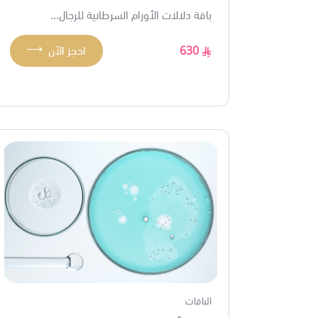
باقة دلالات الأورام السرطانية للرجال...
⟶
630
احجز الآن
الباقات