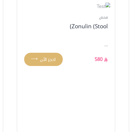
فحص
Zonulin (Stool)
...
⟶
580
احجز الآن